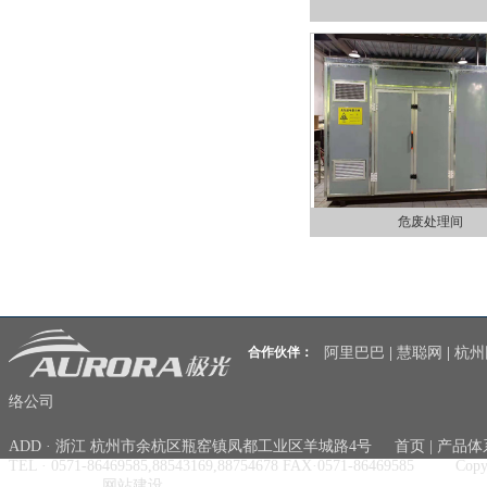
危废处理间
合作伙伴：
阿里巴巴
|
慧聪网
|
杭州
络公司
ADD · 浙江 杭州市余杭区瓶窑镇凤都工业区羊城路4号
首页
|
产品体
TEL · 0571-86469585,88543169,88754678
FAX·0571-86469585
Copy
09094776号-3
网站建设